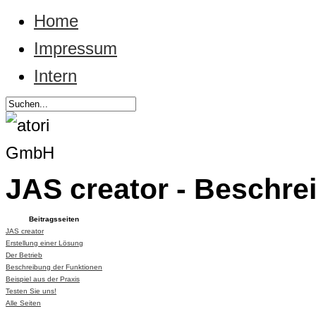
Home
Impressum
Intern
JAS creator - Beschre
Beitragsseiten
JAS creator
Erstellung einer Lösung
Der Betrieb
Beschreibung der Funktionen
Beispiel aus der Praxis
Testen Sie uns!
Alle Seiten