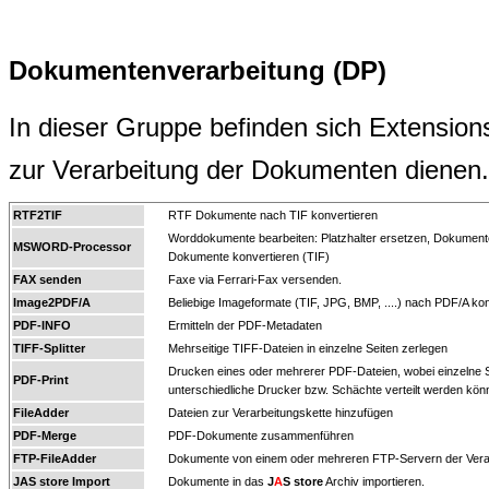
Dokumentenverarbeitung (DP)
In dieser Gruppe befinden sich Extensio
zur Verarbeitung der Dokumenten dienen.
RTF2TIF
RTF Dokumente nach TIF konvertieren
Worddokumente bearbeiten: Platzhalter ersetzen, Dokumen
MSWORD-Processor
Dokumente konvertieren (TIF)
FAX senden
Faxe via Ferrari-Fax versenden.
Image2PDF/A
Beliebige Imageformate (TIF, JPG, BMP, ....) nach PDF/A kon
PDF-INFO
Ermitteln der PDF-Metadaten
TIFF-Splitter
Mehrseitige TIFF-Dateien in einzelne Seiten zerlegen
Drucken eines oder mehrerer PDF-Dateien, wobei einzelne S
PDF-Print
unterschiedliche Drucker bzw. Schächte verteilt werden kön
FileAdder
Dateien zur Verarbeitungskette hinzufügen
PDF-Merge
PDF-Dokumente zusammenführen
FTP-FileAdder
Dokumente von einem oder mehreren FTP-Servern der Verar
JAS store Import
Dokumente in das
J
A
S store
Archiv importieren.