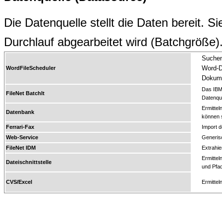
Die Datenquelle stellt die Daten bereit. 
Durchlauf abgearbeitet wird (Batchgröße)
Suchen 
Word-D
WordFileScheduler
Dokume
Das IBM/
FileNet BatchIt
Datenqu
Ermittel
Datenbank
können s
Ferrari-Fax
Import 
Web-Service
Generisc
FileNet IDM
Extrahie
Ermittel
Dateischnittstelle
und Pfa
CVS/Excel
Ermittel