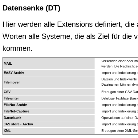
Datensenke (DT)
Hier werden alle Extensions definiert, di
Worten alle Systeme, die als Ziel für di
kommen.
Versenden einer oder m
MAIL
werden. Die Nachricht s
EASY-Archiv
Import und Indexierung 
Dateien und Indexwerte a
Filemover
Dateinamen können dyn
CSV
Erzeugen einer CSV-Dat
Filewriter
Beliebige Textdatei (bas
FileNet-Archiv
Import und Indexierung 
FileNet-Capture
Import und Indexierung
Datenbank
Operationen auf einer D
JAS store - Archiv
Import und Indexierung 
XML
Erzeugen einer XML-Str