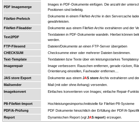
Images in PDF-Dokumente einfügen. Die anzahl der untersc
PDF Imagemerge
Positionen sind beliebig.
Dokumente in einem FileNet-Archiv in den Servercache laden
FileNet-Prefetch
gewährleisten.
FileNet-Fileadder
Dokumente aus einem FileNet-Archiv extrahieren und der Ve
Textdateien in PDF-Dokumente wandeln. Hierbei können be
Text2PDF
werden.
FTP-Filesend
Dateien/Dokumente an einen FTP-Server übergeben
CHECKSUM
Checksumme einer oder mehrerer Dateien bestimmen.
Text-Template
Textdateien bzw Texte über ein leistungsstarkes Templates
Imagerepair
Image verbessern: Rauschen entfernen, gerade rücken, Ränd
Orientierung einstellen, Faxheader entfernen....
JAS store Export
Dokumente aus einem
J
A
S store
-Archiv extrahieren und de
Mailsender
Mail (mit oder ohne Anhang) versenden.
Imagekonvert
Einfaches konvertieren von Images; einfache Repair-Funkti
P8-FileNet-Import
Hochleistungesimportschnittstelle für FileNet-P8-Systeme
PDF/A-Prüfung
PDF Dokumente hinsichtlich der Erfüllung der PDF/A-Spezifi
Report
Dynamischen Report (vgl
J
A
S report
) erzeugen.