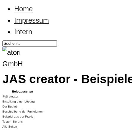
Home
Impressum
Intern
JAS creator - Beispiel
Beitragsseiten
JAS creator
Erstellung einer Lösung
Der Betrieb
Beschreibung der Funktionen
Beispiel aus der Praxis
Testen Sie uns!
Alle Seiten